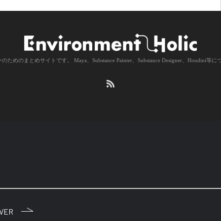
のまとめサイトです。 Maya、Substance Painter、Substance Designer、Houd
IVER