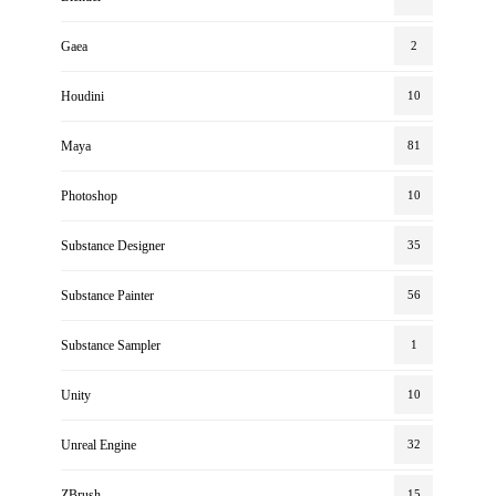
Gaea
2
Houdini
10
Maya
81
Photoshop
10
Substance Designer
35
Substance Painter
56
Substance Sampler
1
Unity
10
Unreal Engine
32
ZBrush
15