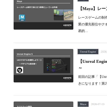
【Maya】レ
レースゲームの制
業の優先順位やク
易的…
Unreal Engine
2026
【Unreal 
～
前回の記事「【Unr
きになります！第2
Maya
2026-07-13