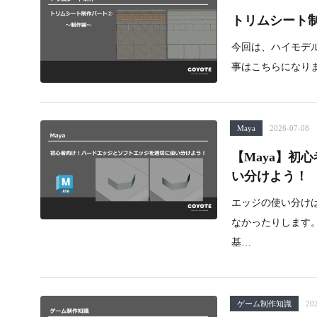
トリムシート
今回は、ハイモデ
事はこちらになります。htt
Maya
2026-07-08
【Maya】初
い分けよう！
エッジの使い分け
なかったりします
基…
ゲーム制作知識
20