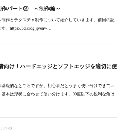
制作パート② ～制作編～
ル制作とテクスチャ制作について紹介していきます。前回の記
ps://3d.crdg.jp/env/…
心者向け！ハードエッジとソフトエッジを適切に使
は基礎的なところですが、初心者だとうまく使い分けできてい
。基本は形状に合わせて使い分けます。90度以下の鋭利な角は
26-07-03