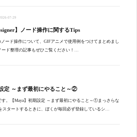
2026-07-29
 Designer】ノード操作に関するTips
esignerのノード操作について、GIFアニメで使用例をつけてまとめまし
ノード整理の記事もぜひご覧ください！…
期設定 ～まず最初にやること～②
す。【Maya】初期設定 ～まず最初にやること～①まっさらな
業をスタートするときに、ぼくが毎回必ず登録しているシ…