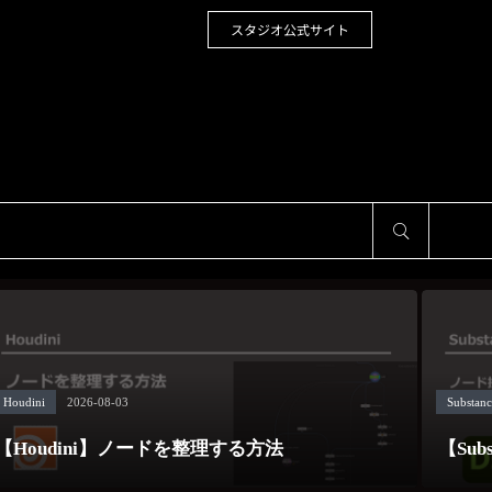
スタジオ公式サイト
サイト内検索
Houdini
2026-08-03
Substanc
【Houdini】ノードを整理する方法
【Sub