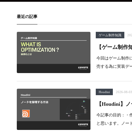
最近の記事
ゲーム制作知識
20
【ゲーム制作
今回はゲーム制作
売する為に実装デ
Houdini
2026-08-0
【Houdini
今記事の目的：・
と思います。ノード