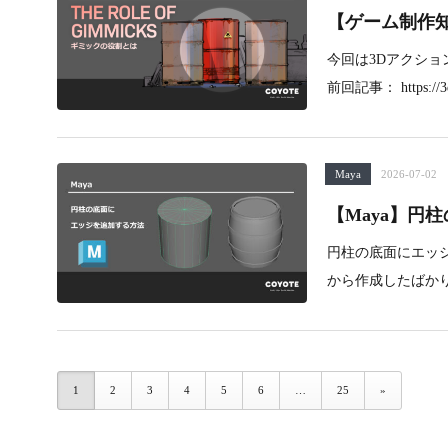
【ゲーム制作
今回は3Dアクシ
前回記事： https://3d.
Maya
2026-07-02
【Maya】円
円柱の底面にエッ
から作成したばか
1
2
3
4
5
6
…
25
»