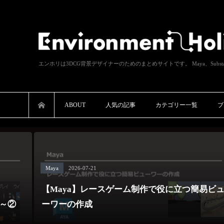
エンホリは3DCG背景デザイナーのためのまとめサイトです。 Maya、Substance P
ABOUT
人気の記事
カテゴリー一覧
ブ
Maya
2026-07-21
【Maya】レースゲーム制作で役に立つ簡易ビ
と～②
ーワーの作成