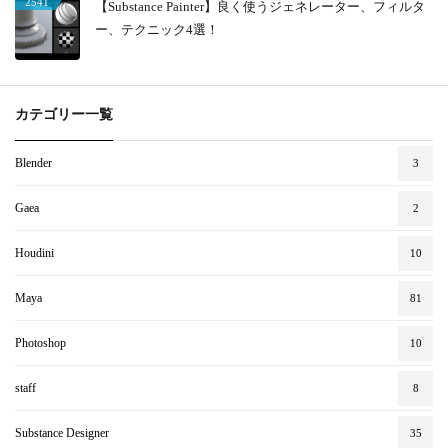
2541
【Substance Painter】良く使うジェネレーター、フィルタ
ー、テクニック4選！
カテゴリー一覧
Blender
3
Gaea
2
Houdini
10
Maya
81
Photoshop
10
staff
8
Substance Designer
35