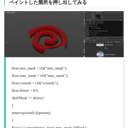
ペイントした箇所を押し出してみる
float min_mask = chf(“min_mask”);
float max_mask = chf(“max_mask”);
float extrude = chf(“extrude”);
float delete = 0.0;
if(@Mask <= delete)
{
removepoint(0,@ptnum);
}
float w = smooth(min_mask,max_mask,@Mask);