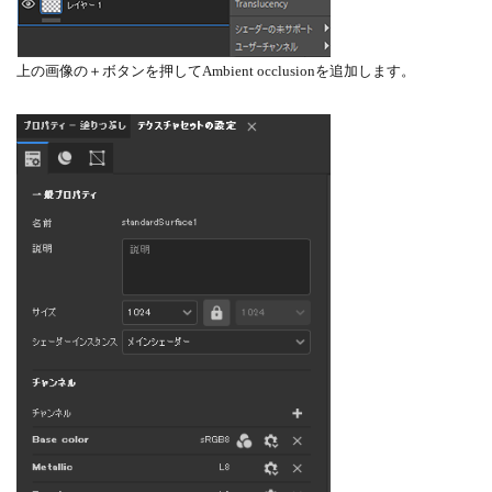
上の画像の＋ボタンを押してAmbient occlusionを追加します。