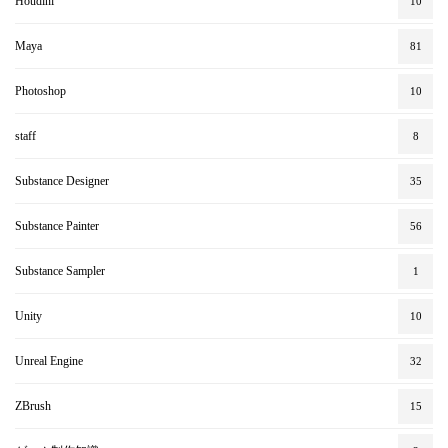
Houdini
10
Maya
81
Photoshop
10
staff
8
Substance Designer
35
Substance Painter
56
Substance Sampler
1
Unity
10
Unreal Engine
32
ZBrush
15