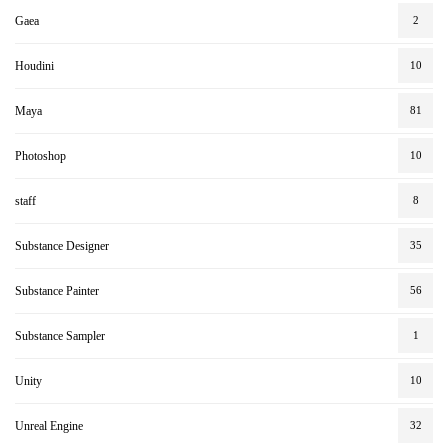
Gaea
2
Houdini
10
Maya
81
Photoshop
10
staff
8
Substance Designer
35
Substance Painter
56
Substance Sampler
1
Unity
10
Unreal Engine
32