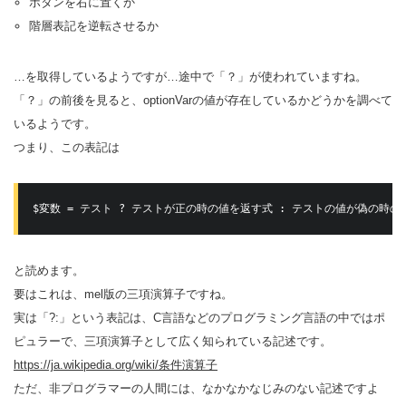
ボタンを右に置くか
階層表記を逆転させるか
…を取得しているようですが…途中で「？」が使われていますね。
「？」の前後を見ると、optionVarの値が存在しているかどうかを調べて
いるようです。
つまり、この表記は
$変数 = テスト ? テストが正の時の値を返す式 : テストの値が偽の時の
と読めます。
要はこれは、mel版の三項演算子ですね。
実は「?:」という表記は、C言語などのプログラミング言語の中ではポ
ピュラーで、三項演算子として広く知られている記述です。
https://ja.wikipedia.org/wiki/条件演算子
ただ、非プログラマーの人間には、なかなかなじみのない記述ですよ