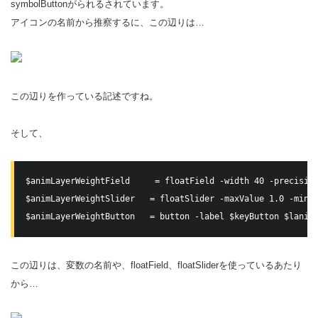
symbolButtonがられるされています。
アイコンの名前から推察するに、この辺りは…
この辺りを作っている記述ですね。
そして、
$animLayerWeightField     = floatField -width 40 -precision
$animLayerWeightSlider   = floatSlider -maxValue 1.0 -minVa
$animLayerWeightButton   = button -label $keyButton $lanim
この辺りは、変数の名前や、floatField、floatSliderを使っているあたり
から…