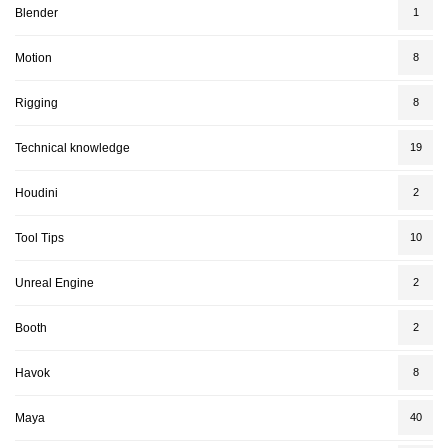
Blender
1
Motion
8
Rigging
8
Technical knowledge
19
Houdini
2
Tool Tips
10
Unreal Engine
2
Booth
2
Havok
8
Maya
40