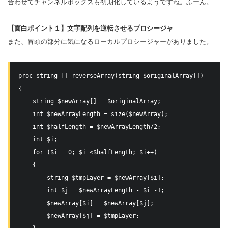
合わせてチャンネルボックスも初期化しているようですね。ふーん。
【面白ポイント１】文字配列を逆転させるプロシージャ
また、冒頭の部分に気になるローカルプロシージャーがありました。
proc string [] reverseArray(string $originalArray[])

{

    string $newArray[] = $originalArray;

    int $newArrayLength = size($newArray);

    int $halfLength = $newArrayLength/2;

    int $i;

    for ($i = 0; $i <$halfLength; $i++)

    {

        string $tmpLayer = $newArray[$i];

        int $j = $newArrayLength - $i -1;

        $newArray[$i] = $newArray[$j];

        $newArray[$j] = $tmpLayer;
