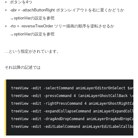
ボタンを4つ
-abr = -attachButtonRight ボタンレイアウトを右に置くかどうか
→optionVarの設定を参照
-rto = -reverseTreeOrder ツリー描画の順序を逆転させるか
→optionVarの設定を参照
…という指定がされています。
それ以降の記述では
treeView -edit -selectCommand animLayerEditorOnSelect $anim
treeView -edit -pressCommand 4 (animLayerGhostCallBack \+$a
treeView -edit -rightPressCommand 4 animLayerGhostRightCall
treeView -edit -expandCollapseCommand animLayerExpandCollap
treeView -edit -dragAndDropCommand animLayerDragAndDropCall
treeView -edit -editLabelCommand animLayerEditLabelCallbac