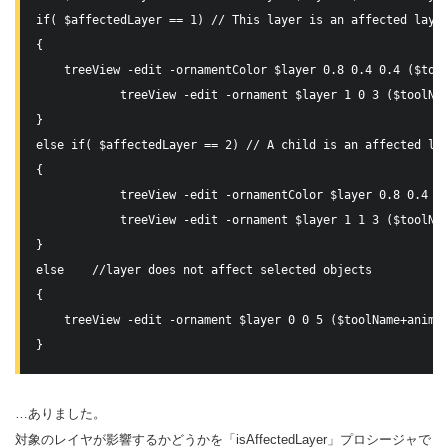
if( $affectedLayer == 1) // This layer is an affected layer
{   

    treeView -edit -ornamentColor $layer 0.8 0.4 0.4 ($tool
            treeView -edit -ornament $layer 1 0 3 ($toolNam
}

else if( $affectedLayer == 2) // A child is an affected lay
{

            treeView -edit -ornamentColor $layer 0.8 0.4 0.
            treeView -edit -ornament $layer 1 1 3 ($toolNam
}

else    //layer does not affect selected objects 

{

    treeView -edit -ornament $layer 0 0 5 ($toolName+animLa
…ありました。
対象のレイヤが影響するかどうかを「isAffectedLayer」プロシージャで