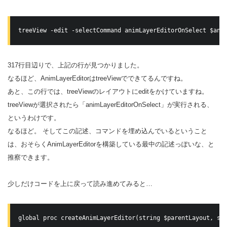
treeView -edit -selectCommand animLayerEditorOnSelect $ani
317行目辺りで、上記の行が見つかりました。
なるほど、AnimLayerEditorはtreeViewでできてるんですね。
あと、この行では、treeViewのレイアウトにeditをかけていますね。
treeViewが選択されたら「animLayerEditorOnSelect」が実行される、
というわけです。
なるほど。 そしてこの記述、コマンドを埋め込んでいるということ
は、おそらくAnimLayerEditorを構築している最中の記述っぽいな、と
推察できます。
少しだけコードを上に戻って読み進めてみると…
global proc createAnimLayerEditor(string $parentLayout, st