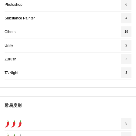
Photoshop
6
Substance Painter
4
Others
19
Unity
2
ZBrush
2
TA Night
3
難易度別
5