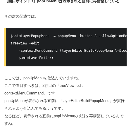
【面白ポイント3】popUpMenuは表示される直前に再構築している
その次の記述では、
$animLayerPopupMenu  = popupMenu -button 3 -allowOptionBoxe
treeView -edit

    -contextMenuCommand (layerEditorBuildPopupMenu \+$toolN
ここでは、popUpMenuを仕込んでいますね。
ここで着目すべきは、2行目の「treeView -edit -
contextMenuCommand」です
popUpMenuが表示される直前に「layerEditorBuildPopupMenu」が実行
されるよう仕込んであるようです。
なるほど、表示される直前にpopUpMenuの状態を再構築しているんで
すね。