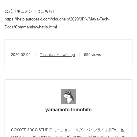
公式ドキュメントはこちら↓
https://help.autodesk.com/cloudhelp/2020/JPN/Maya-Tech-
Docs/Commands/whatIs.html
2020-02-04
Technical knowledge
659 views
yamamoto tomohito
COYOTE 3DCG STUDIO モーション・リグ・パイプライン系TA。 他