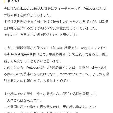
まとめ
今回はAnimLayerEditorのUI部分にフィーチャーして、Autodesk製mel
の読み解きを紹介してみました。
本当は各処理の中まで掘り下げて紹介したかったところですが、UI部分
だけ軽く紹介するだけでも結構な文章量になってしまいました。
ですので、今回はこの辺で区切りたいと思います。
こうして普段何気なく使っているMayaの機能でも、whatIsコマンドか
らAutodesk製melを探り当て、中身を掘り下げて追及してみると、割と
新しく発見することも多いと思います。
このことから、Autodesk製melを読み解くことは、自身がmelを作成す
る際のいいお手本になるだけでなく、Mayaやmelについて、より深く理
解することにも繋がって、大変おすすめです。
また読んでいる最中、様々な見慣れない記述や処理が登場して、
「ん？これはなんだ？？」
…と疑問に思った端から再検索をかけ、更に読み進めることで、