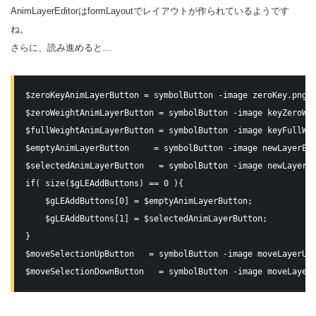
AnimLayerEditorはformLayoutでレイアウトが作られているようです
ね。
さらに、読み進めると…
$zeroKeyAnimLayerButton = symbolButton -image zeroKey.png  
$zeroWeightAnimLayerButton = symbolButton -image keyZeroWei
$fullWeightAnimLayerButton = symbolButton -image keyFullWei
$emptyAnimLayerButton     = symbolButton -image newLayerEmp
$selectedAnimLayerButton   = symbolButton -image newLayerSe
if( size($gLEAddButtons) == 0 ){

    $gLEAddButtons[0] = $emptyAnimLayerButton;

    $gLEAddButtons[1] = $selectedAnimLayerButton;

}

$moveSelectionUpButton   = symbolButton -image moveLayerUp.
$moveSelectionDownButton   = symbolButton -image moveLayer