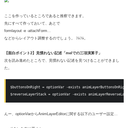
ここを作っているところであると推察できます。
先にすべて作っておいて、あとで
formlayout -e -attachForm…
などからレイアウト調整するのでしょう。 ﾌﾑﾌﾑ。
【面白ポイント2】見慣れない記述「melでの三項演算子」
次を読み進めたところで、見慣れない記述を見つけることができまし
た。
$buttonsOnRight = optionVar -exists animLayerButtonsOnRight
$reverseLayerStack = optionVar -exists animLayerReverseLay
んー、optionVarからAnimLayerEditorに関する以下のユーザー設定…