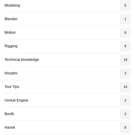
Modeling
5
Blender
1
Motion
8
Rigging
8
Technical knowledge
19
Houdini
2
Tool Tips
10
Unreal Engine
2
Booth
2
Havok
8