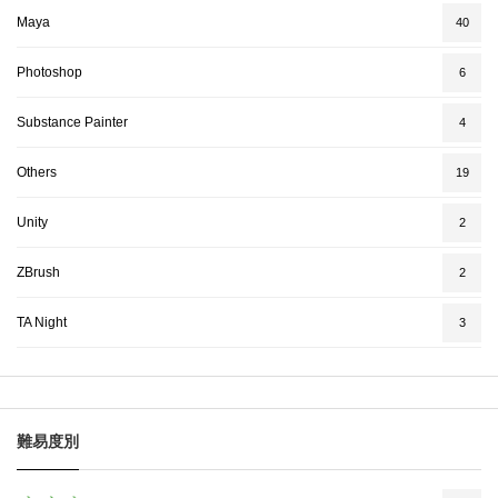
Maya
40
Photoshop
6
Substance Painter
4
Others
19
Unity
2
ZBrush
2
TA Night
3
難易度別