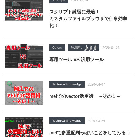
2021-12-24
スクリプト練習に最適！
カスタムファイルブラウザで仕事効率
化！
Others
難易度：
2020-04-21
専用ツール VS 汎用ツール
Technical knowledge
2020-04-07
melでのvector活用術 ～その１～
Technical knowledge
2020-03-24
melで多重配列っぽいことをしてみる！