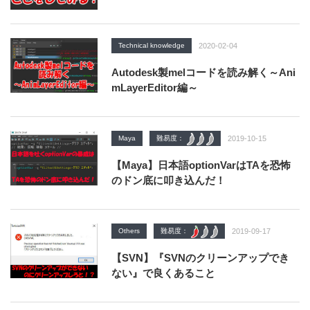
Technical knowledge
2020-02-04
Autodesk製melコードを読み解く～Ani
mLayerEditor編～
Maya
難易度：
2019-10-15
【Maya】日本語optionVarはTAを恐怖
のドン底に叩き込んだ！
Others
難易度：
2019-09-17
【SVN】『SVNのクリーンアップでき
ない』で良くあること