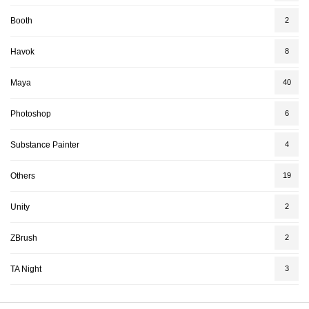
Booth
2
Havok
8
Maya
40
Photoshop
6
Substance Painter
4
Others
19
Unity
2
ZBrush
2
TA Night
3