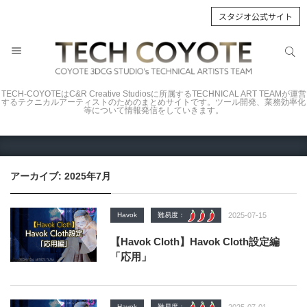
スタジオ公式サイト
サイト内検索
サイト内検索
TECH-COYOTEはC&R Creative Studiosに所属するTECHNICAL ART TEAMが運営
するテクニカルアーティストのためのまとめサイトです。ツール開発、業務効率化
等について情報発信をしていきます。
アーカイブ: 2025年7月
Havok
難易度：
2025-07-15
【Havok Cloth】Havok Cloth設定編
「応用」
Havok
難易度：