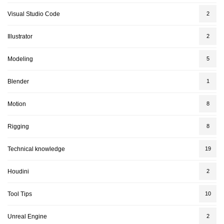
Visual Studio Code
2
Illustrator
2
Modeling
5
Blender
1
Motion
8
Rigging
8
Technical knowledge
19
Houdini
2
Tool Tips
10
Unreal Engine
2