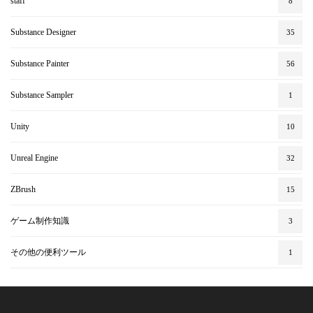
staff
8
Substance Designer
35
Substance Painter
56
Substance Sampler
1
Unity
10
Unreal Engine
32
ZBrush
15
ゲーム制作知識
3
その他の便利ツール
1